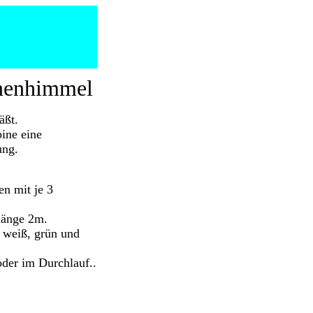
rnenhimmel
äßt.
ine eine
ung.
n mit je 3
rlänge 2m.
, weiß, grün und
oder im Durchlauf..