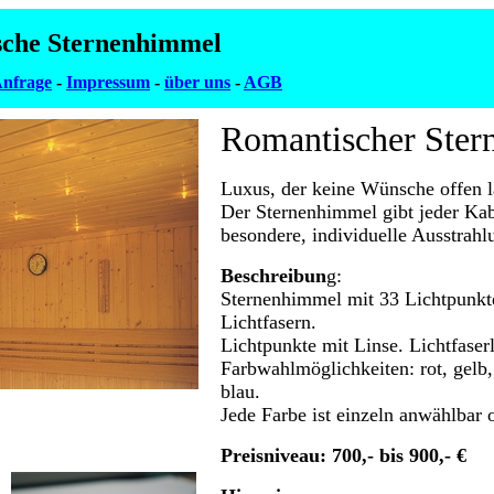
che Sternenhimmel
nfrage
-
Impressum
-
über uns
-
AGB
Romantischer Ste
Luxus, der keine Wünsche offen l
Der Sternenhimmel gibt jeder Kab
besondere, individuelle Ausstrahl
Beschreibun
g:
Sternenhimmel mit 33 Lichtpunkte
Lichtfasern.
Lichtpunkte mit Linse. Lichtfase
Farbwahlmöglichkeiten: rot, gelb
blau.
Jede Farbe ist einzeln anwählbar 
Preisniveau: 700,- bis 900,- €