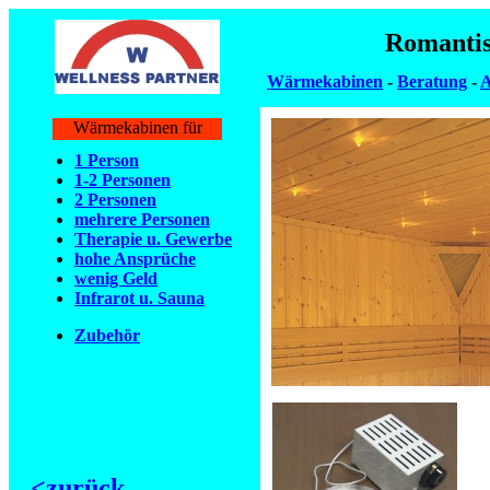
Romantis
Wärmekabinen
-
Beratung
-
A
Wärmekabinen für
1 Person
1-2 Personen
2 Personen
mehrere Personen
Therapie u. Gewerbe
hohe Ansprüche
wenig Geld
Infrarot u. Sauna
Zubehör
<zurück