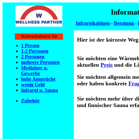
Informa
Infrarotkabinen
-
Beratung
-
Wärmekabinen für
Hier ist der kürzeste We
1 Person
1-2 Personen
2 Personen
Sie möchten eine Wärmek
mehrere Personen
aktuellen
Preis
und die L
Mediziner u.
Gewerbe
Sie möchten allgemein m
hohe Ansprüche
oder haben konkrete
Fra
wenig Geld
Infrarot u. Sauna
Sie möchten mehr über d
Zubehör
und finnischer Sauna erf